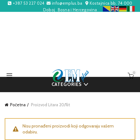
+387 53 227 024
info@emplus.ba
Kostajnica bb, 74 000
Doboj
Bosna i Hercegovina
0
CATEGORIES
Početna
Proizvod Litara
20/1lit
Nisu pronađeni proizvodi koji odgovaraju vašem
odabiru.