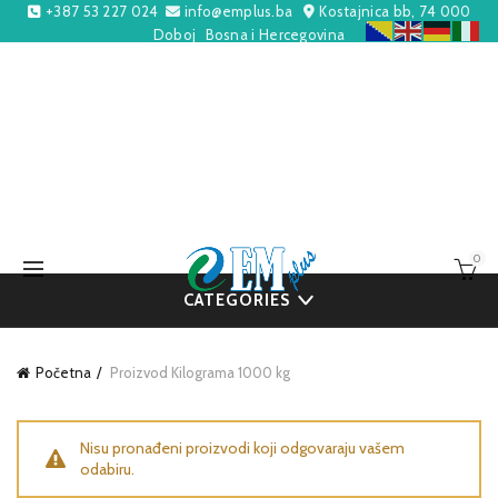
+387 53 227 024
info@emplus.ba
Kostajnica bb, 74 000
Doboj
Bosna i Hercegovina
0
CATEGORIES
Početna
Proizvod Kilograma
1000 kg
Nisu pronađeni proizvodi koji odgovaraju vašem
odabiru.