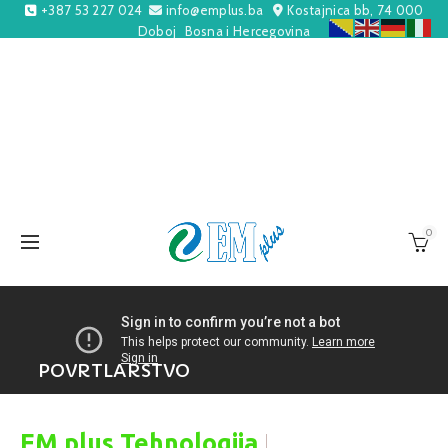
+387 53 227 024
info@emplus.ba
Kostajnica bb, 74 000
Doboj
Bosna i Hercegovina
0
POVRTLARSTVO
|
EM plus Tehnologija