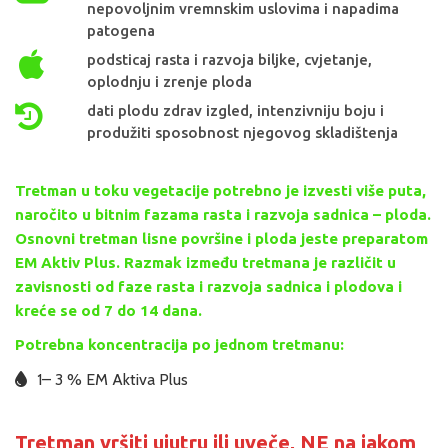
nepovoljnim vremnskim uslovima i napadima
patogena
podsticaj rasta i razvoja biljke, cvjetanje,
oplodnju i zrenje ploda
dati plodu zdrav izgled, intenzivniju boju i
produžiti sposobnost njegovog skladištenja
Tretman u toku vegetacije potrebno je izvesti više puta,
naročito u bitnim fazama rasta i razvoja sadnica – ploda.
Osnovni tretman lisne površine i ploda jeste preparatom
EM Aktiv Plus. Razmak između tretmana je različit u
zavisnosti od faze rasta i razvoja sadnica i plodova i
kreće se od 7 do 14 dana.
Potrebna koncentracija po jednom tretmanu:
1– 3 % EM Aktiva Plus
Tretman vršiti ujutru ili uveče, NE na jakom