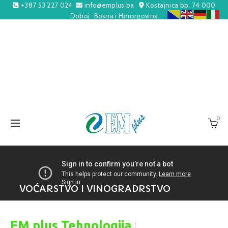
+387 53 227 024
info@emplus.ba
Kostajnica bb, 74 000
Doboj
Bosna i Hercegovina
0
VOĆARSTVO I VINOGRADRSTVO
|
EM plus Tehnologija