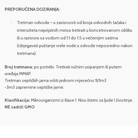
PREPORUČENA DOZIRANJA:
Tretman odvoda – u zavisnosti od broja odvodnih tačaka i
intenziteta neprijatnih mirisa tretirati u koncetrovanom obliku
ili u rastvoru sa vodom od 1:1 do 1:5 u večernjim satima
(izbjegavati puštanje vrele vode u odvode neposredno nakon
tretmana).
Broj tretmana:
po potrebi. Tretirati ručnim usipanjem ili putem
uređaja MMAP.
Tretman septičkih jama vršiti jednom mjesečno 1l/1m3
-3m3 zapremine septičke jame.
Klasifikacija:
Mikroorganizmi iz klase 1. Nisu štetni za ljude I životinje.
NE sadrži GMO