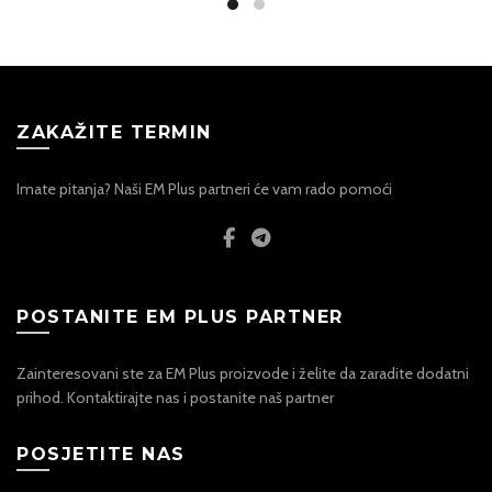
multiple
15,80KM
The
variants.
options
The
may
options
be
may
chosen
be
ZAKAŽITE TERMIN
on
chosen
the
on
Imate pitanja? Naši EM Plus partneri će vam rado pomoći
product
the
page
product
page
POSTANITE EM PLUS PARTNER
Zainteresovani ste za EM Plus proizvode i želite da zaradite dodatni
prihod. Kontaktirajte nas i postanite naš partner
POSJETITE NAS