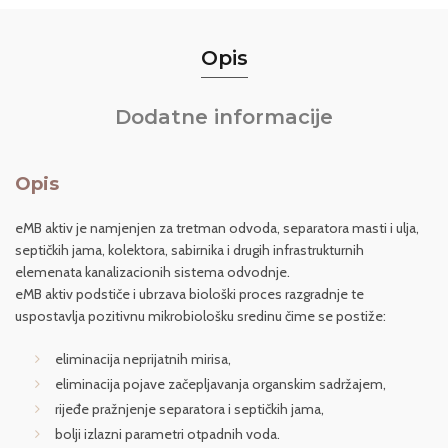
Opis
Dodatne informacije
Opis
eMB aktiv je namjenjen za tretman odvoda, separatora masti i ulja,
septičkih jama, kolektora, sabirnika i drugih infrastrukturnih
elemenata kanalizacionih sistema odvodnje.
eMB aktiv podstiče i ubrzava biološki proces razgradnje te
uspostavlja pozitivnu mikrobiološku sredinu čime se postiže:
eliminacija neprijatnih mirisa,
eliminacija pojave začepljavanja organskim sadržajem,
rijeđe pražnjenje separatora i septičkih jama,
bolji izlazni parametri otpadnih voda.