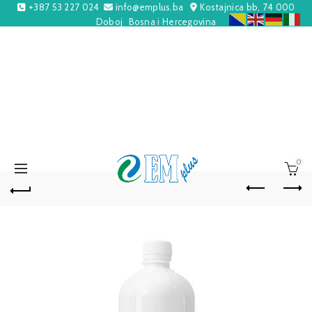
+387 53 227 024
info@emplus.ba
Kostajnica bb, 74 000
Doboj
Bosna i Hercegovina
0