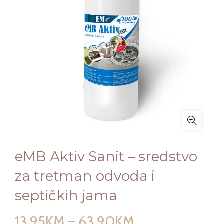
eMB Aktiv Sanit – sredstvo
za tretman odvoda i
septičkih jama
Price
13,95
KM
–
63,90
KM