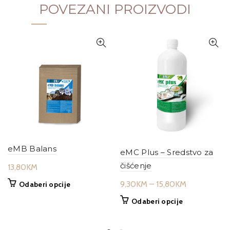
POVEZANI PROIZVODI
eMB Balans
eMC Plus – Sredstvo za
čišćenje
13,80
KM
Price
9,30
KM
–
15,80
KM
This
Odaberi opcije
product
range:
This
Odaberi opcije
has
9,30KM
product
multiple
through
has
variants.