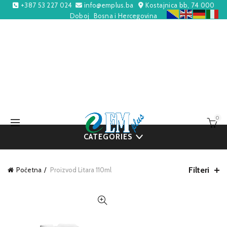
+387 53 227 024
info@emplus.ba
Kostajnica bb, 74 000
Doboj
Bosna i Hercegovina
0
CATEGORIES
Filteri
Početna
Proizvod Litara
110ml