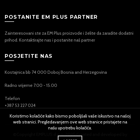
POSTANITE EM PLUS PARTNER
Zainteresovani ste za EM Plus proizvode i želite da zaradite dodatni
prihod. Kontaktirajte nas i postanite naš partner
POSJETITE NAS
Kostajnica bb 74 000 Doboj Bosnia and Herzegovina
Radno vrijeme 7.00 - 15.00
Telefon
+387 53 227 024
Koristimo kolačiće kako bismo poboljšali vaše iskustvo na našoj
web stranici. Pregledavanjem ove web stranice pristajete na
našu upotrebu kolačića.
©Copyright EMPLUS d.o.o. 2025 Created and developed by