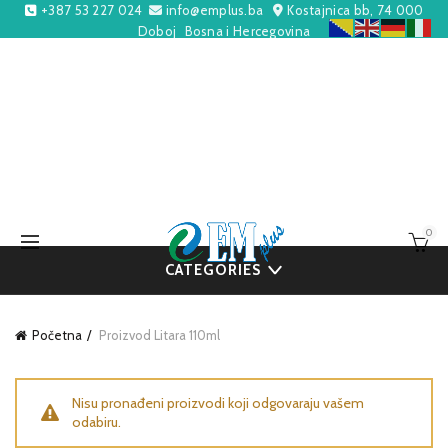
+387 53 227 024
info@emplus.ba
Kostajnica bb, 74 000
Doboj
Bosna i Hercegovina
0
CATEGORIES
Početna
Proizvod Litara
110ml
Nisu pronađeni proizvodi koji odgovaraju vašem
odabiru.