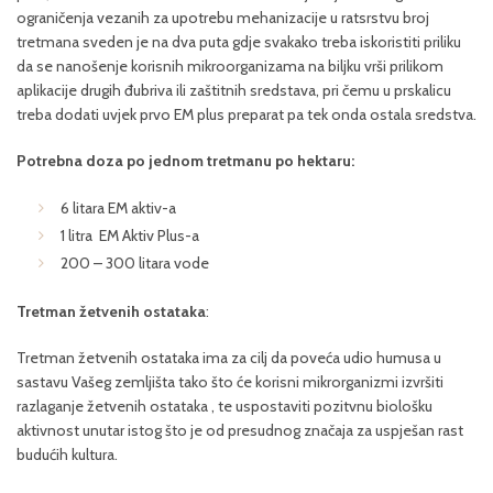
ograničenja vezanih za upotrebu mehanizacije u ratsrstvu broj
tretmana sveden je na dva puta gdje svakako treba iskoristiti priliku
da se nanošenje korisnih mikroorganizama na biljku vrši prilikom
aplikacije drugih đubriva ili zaštitnih sredstava, pri čemu u prskalicu
treba dodati uvjek prvo EM plus preparat pa tek onda ostala sredstva.
Potrebna doza po jednom tretmanu po hektaru:
6 litara EM aktiv-a
1 litra EM Aktiv Plus-a
200 – 300 litara vode
Tretman žetvenih ostataka
:
Tretman žetvenih ostataka ima za cilj da poveća udio humusa u
sastavu Vašeg zemljišta tako što će korisni mikrorganizmi izvršiti
razlaganje žetvenih ostataka , te uspostaviti pozitvnu biološku
aktivnost unutar istog što je od presudnog značaja za uspješan rast
budućih kultura.