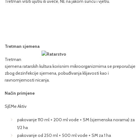
Tretman vršiti ujutru ili uveče, NE na jakom suncu i vjetru.
Tretman sjemena
Tretman
sjemena ratarskih kultura korisnim mikroorganizmima se preporučuje
zbog dezinfekcije sjemena, pobuđivanja klijavosti kao i
ravnomjernosti nicanja.
Način primjene
SjEMe Aktiv
pakovanje 110 ml + 200 ml vode + SM (sjemenska norama) za
1/2 ha
pakovanje od 250 ml + 500 ml vode + SM za 1 ha