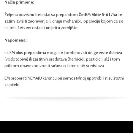
Način primjene
:
Željenu površinu tretiratai sa preparatom
ŽetEM Aktiv 5-6 l /ha
te
zatim izvršiti zaoravanje ili drugu mehaničku operaciju kojom će se
usitniti žetveni ostaci i unijeti u zemljište.
Napomena:
sa EM plus preparatima mogu se kombinovati druge vrste đubriva
(vodotopiva) ili zaštitnih sredstava (herbicidi, pesticidi i sl.) i tom
prilikom obavezno voditi računa o karenci tih sredstava.
EM preparati NEMAJU karencu pri samostalnoj upotrebi i nisu štetni
za pčele.