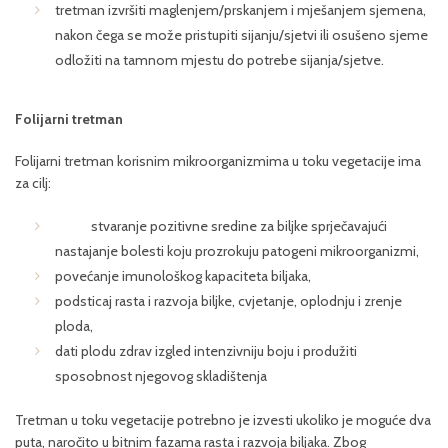
tretman izvršiti maglenjem/prskanjem i mješanjem sjemena,
nakon čega se može pristupiti sijanju/sjetvi ili osušeno sjeme
odložiti na tamnom mjestu do potrebe sijanja/sjetve.
Folijarni tretman
Folijarni tretman korisnim mikroorganizmima u toku vegetacije ima
za cilj:
stvaranje pozitivne sredine za biljke sprječavajući
nastajanje bolesti koju prozrokuju patogeni mikroorganizmi,
povećanje imunološkog kapaciteta biljaka,
podsticaj rasta i razvoja biljke, cvjetanje, oplodnju i zrenje
ploda,
dati plodu zdrav izgled intenzivniju boju i produžiti
sposobnost njegovog skladištenja
Tretman u toku vegetacije potrebno je izvesti ukoliko je moguće dva
puta, naročito u bitnim fazama rasta i razvoja biljaka. Zbog