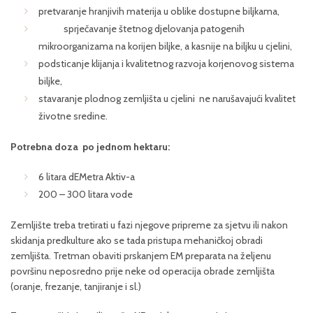
pretvaranje hranjivih materija u oblike dostupne biljkama,
sprječavanje štetnog djelovanja patogenih
mikroorganizama na korijen biljke, a kasnije na biljku u cjelini,
podsticanje klijanja i kvalitetnog razvoja korjenovog sistema
biljke,
stavaranje plodnog zemljišta u cjelini ne narušavajući kvalitet
životne sredine.
Potrebna doza po jednom hektaru:
6 litara dEMetra Aktiv-a
200 – 300 litara vode
Zemljište treba tretirati u fazi njegove pripreme za sjetvu ili nakon
skidanja predkulture ako se tada pristupa mehaničkoj obradi
zemljišta. Tretman obaviti prskanjem EM preparata na željenu
površinu neposredno prije neke od operacija obrade zemljišta
(oranje, frezanje, tanjiranje i sl.)