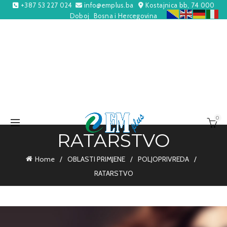
+387 53 227 024
info@emplus.ba
Kostajnica bb, 74 000
Doboj
Bosna i Hercegovina
0
RATARSTVO
Home
OBLASTI PRIMJENE
POLJOPRIVREDA
RATARSTVO