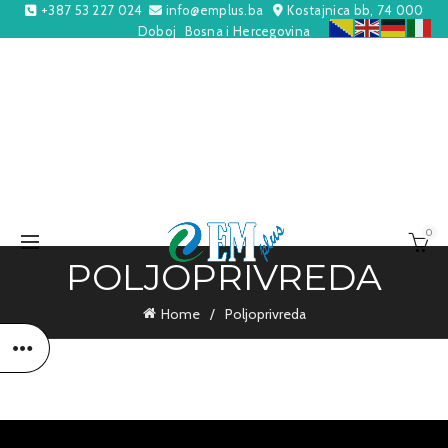
+387 53 227 024
info@emplus.ba
Kostajnica bb, 74 000
Doboj
Bosna i Hercegovina
0
POLJOPRIVREDA
Home
Poljoprivreda