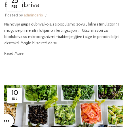
25
Biođubriva
FEB
Posted by
admindario
Najnovija grupa đubriva koja se popularno zovu „ biljni stimulatori“,a
mogu se primeniti i folijarno i fertirigacijom. Glavni izvori za
biođubriva su mikroorganizmi -bakterije,gljive i alge te prirodni biljni
ekstrakti. Moglo bi se reći da su...
Read More
10
JUL