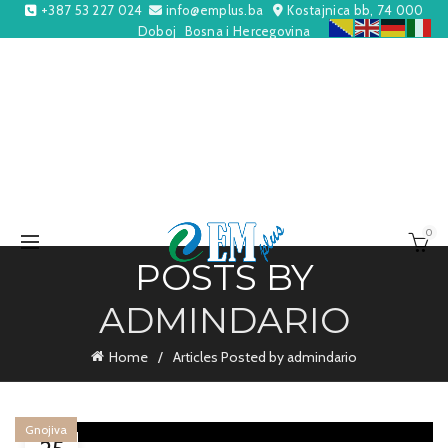
+387 53 227 024
info@emplus.ba
Kostajnica bb, 74 000
Doboj
Bosna i Hercegovina
0
POSTS BY
ADMINDARIO
Home
Articles Posted by admindario
Gnojiva