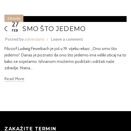
Zdravlje
27
ONO SMO ŠTO JEDEMO
FEB
Posted by
admindario
Leave a comment
Filozof Ludwig Feuerbach je još u 19. vijeku rekao: „Ono smo što
jedemo“. Danas je poznato da ono što jedemo ima veliki uticaj na to
kako se osjećamo. Ishranom možemo podržati i održati naše
zdravlje. Hrana...
Read More
ZAKAŽITE TERMIN