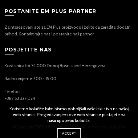
POSTANITE EM PLUS PARTNER
Zainteresovani ste za EM Plus proizvode i želite da zaradite dodatni
prihod. Kontaktirajte nas i postanite naš partner
POSJETITE NAS
Kostajnica bb 74 000 Doboj Bosnia and Herzegovina
Radno vrijeme 7.00 - 15.00
Telefon
+387 53 227 024
Koristimo kolačiće kako bismo poboljšali vaše iskustvo na našoj
web stranici. Pregledavanjem ove web stranice pristajete na
našu upotrebu kolačića.
©Copyright EMPLUS d.o.o. 2025 Created and developed by
Sertini.biz
ACCEPT