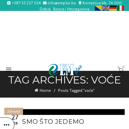
+387 53 227 024
info@emplus.ba
Kostajnica bb, 74 000
Doboj
Bosna i Hercegovina
0
TAG ARCHIVES: VOĆE
Home
Posts Tagged "voće"
Zdravlje
27
ONO SMO ŠTO JEDEMO
FEB