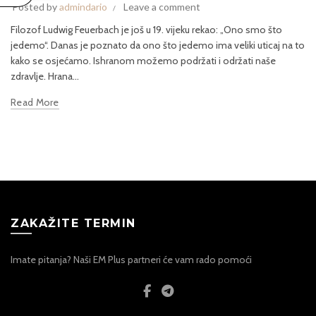
Posted by
admindario
Leave a comment
Filozof Ludwig Feuerbach je još u 19. vijeku rekao: „Ono smo što
jedemo“. Danas je poznato da ono što jedemo ima veliki uticaj na to
kako se osjećamo. Ishranom možemo podržati i održati naše
zdravlje. Hrana...
Read More
ZAKAŽITE TERMIN
Imate pitanja? Naši EM Plus partneri će vam rado pomoći