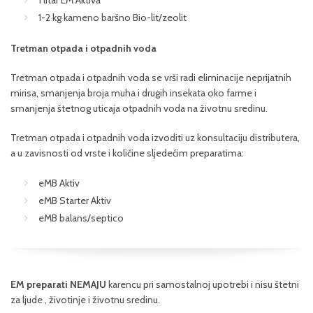
1 litar EM Aktiva
1-2 kg kameno baršno Bio-lit/zeolit
Tretman otpada i otpadnih voda
Tretman otpada i otpadnih voda se vrši radi eliminacije neprijatnih
mirisa, smanjenja broja muha i drugih insekata oko farme i
smanjenja štetnog uticaja otpadnih voda na životnu sredinu.
Tretman otpada i otpadnih voda izvoditi uz konsultaciju distributera,
a u zavisnosti od vrste i količine sljedećim preparatima:
eMB Aktiv
eMB Starter Aktiv
eMB balans/septico
EM preparati NEMAJU
karencu pri samostalnoj upotrebi i nisu štetni
za ljude , životinje i životnu sredinu.