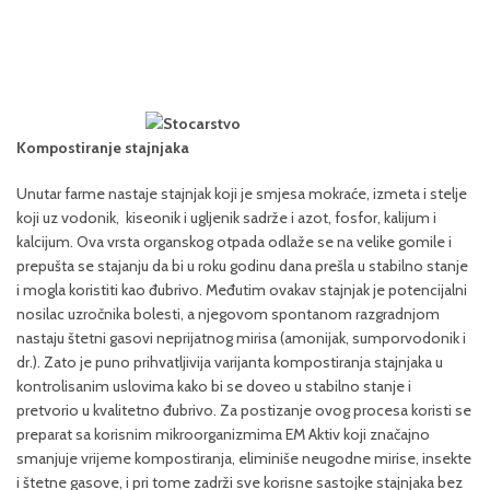
Kompostiranje stajnjaka
Unutar farme nastaje stajnjak koji je smjesa mokraće, izmeta i stelje
koji uz vodonik, kiseonik i ugljenik sadrže i azot, fosfor, kalijum i
kalcijum. Ova vrsta organskog otpada odlaže se na velike gomile i
prepušta se stajanju da bi u roku godinu dana prešla u stabilno stanje
i mogla koristiti kao đubrivo. Međutim ovakav stajnjak je potencijalni
nosilac uzročnika bolesti, a njegovom spontanom razgradnjom
nastaju štetni gasovi neprijatnog mirisa (amonijak, sumporvodonik i
dr.). Zato je puno prihvatljivija varijanta kompostiranja stajnjaka u
kontrolisanim uslovima kako bi se doveo u stabilno stanje i
pretvorio u kvalitetno đubrivo. Za postizanje ovog procesa koristi se
preparat sa korisnim mikroorganizmima EM Aktiv koji značajno
smanjuje vrijeme kompostiranja, eliminiše neugodne mirise, insekte
i štetne gasove, i pri tome zadrži sve korisne sastojke stajnjaka bez