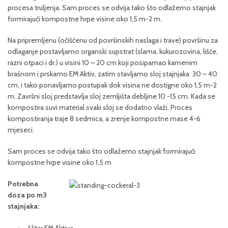
procesa truljenja. Sam proces se odvija tako što odlažemo stajnjak
formirajući kompostne hrpe visine oko 1,5 m-2 m.
Na pripremljenu (očišćenu od površinskih naslaga i trave) površinu za
odlaganje postavljamo organski supstrat (slama, kukurozovina, lišće,
razni otpaci i dr.) u visini 10 – 20 cm koji posipamao kamenim
brašnom i prskamo EM Aktiv, zatim stavljamo sloj stajnjaka 30 – 40
cm, i tako ponavljamo postupak dok visina ne dostigne oko 1,5 m-2
m. Završni sloj predstavlja sloj zemljišta debljine 10 -15 cm. Kada se
kompostira suvi material svaki sloj se dodatno vlaži. Proces
kompostiranja traje 8 sedmica, a zrenje kompostne mase 4-6
mjeseci.
Sam proces se odvija tako što odlažemo stajnjak formirajući
kompostne hrpe visine oko 1,5 m
Potrebna
doza po m3
stajnjaka: