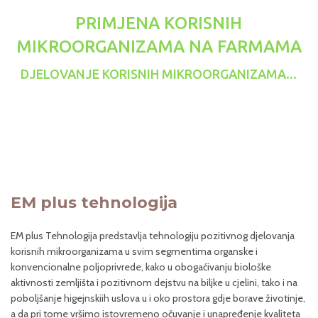
PRIMJENA KORISNIH
MIKROORGANIZAMA NA FARMAMA
DJELOVANJE KORISNIH MIKROORGANIZAMA...
EM plus tehnologija
EM plus Tehnologija predstavlja tehnologiju pozitivnog djelovanja
korisnih mikroorganizama u svim segmentima organske i
konvencionalne poljoprivrede, kako u obogaćivanju biološke
aktivnosti zemljišta i pozitivnom dejstvu na biljke u cjelini, tako i na
poboljšanje higejnskiih uslova u i oko prostora gdje borave životinje,
a da pri tome vršimo istovremeno očuvanje i unapređenje kvaliteta