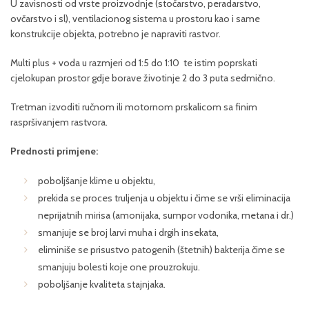
U zavisnosti od vrste proizvodnje (stočarstvo, peradarstvo,
ovčarstvo i sl), ventilacionog sistema u prostoru kao i same
konstrukcije objekta, potrebno je napraviti rastvor.
Multi plus + voda u razmjeri od 1:5 do 1:10 te istim poprskati
cjelokupan prostor gdje borave životinje 2 do 3 puta sedmično.
Tretman izvoditi ručnom ili motornom prskalicom sa finim
raspršivanjem rastvora.
Prednosti primjene:
poboljšanje klime u objektu,
prekida se proces truljenja u objektu i čime se vrši eliminacija
neprijatnih mirisa (amonijaka, sumpor vodonika, metana i dr.)
smanjuje se broj larvi muha i drgih insekata,
eliminiše se prisustvo patogenih (štetnih) bakterija čime se
smanjuju bolesti koje one prouzrokuju.
poboljšanje kvaliteta stajnjaka.