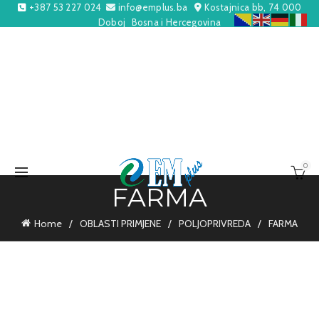
+387 53 227 024
info@emplus.ba
Kostajnica bb, 74 000
Doboj
Bosna i Hercegovina
0
FARMA
Home
OBLASTI PRIMJENE
POLJOPRIVREDA
FARMA